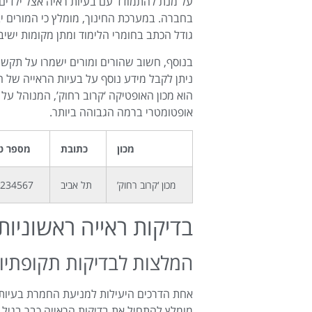
על מנת להתמודד עם בעיות ראיה אצל ילדים,
בחברה. במערכת החינוך, מומלץ כי המורים יב
גודל הכתב בחומרי הלימוד ומתן מקומות ישיב
בנוסף, חשוב שהורים ומורים ישמרו על תקש
ניתן לקבל מידע נוסף על בעיות הראייה של ה
הוא מכון האופטיקה ‘קרוב רחוק’, המנוהל על י
אופטומטרי ברמה הגבוהה ביותר.
מכון
כתובת
מספר טל
מכון ‘קרוב רחוק’
תל אביב
1234567
בדיקות ראייה ראשוניות
המלצות לבדיקות תקופתיות
אחת הדרכים היעילות למניעת החמרת בעיות רא
מומלץ להתחיל את בדיקות הראייה כבר בגיל