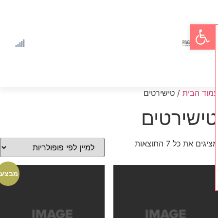
פתח סרגל נגישות
מוד הבית
/ טישירטים
ישירטים
יגים את כל ⁦7⁩ התוצאות
מבצע!