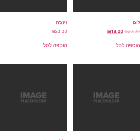
גו
נינג’ה
₪
20.00
₪
18.00
₪
20.0
וספה לסל
הוספה לסל