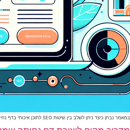
במאמר נבחן כיצד ניתן לשלב בין שיטות SEO לתוכן איכותי בדף נחיתה, על מנת למקסם את יצירת הלידים מתוך התעבורה האורגנית.