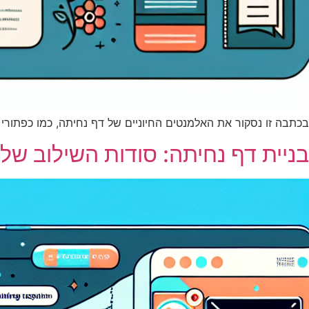
בכתבה זו נסקור את האלמנטים החיוניים של דף נחיתה, כמו כפתורי פעולה (CTA), טפסי פנייה, תמונות משכנעות, ועוד, שתורמים כולם לתהל
בניית דף נחיתה: סודות השילוב של תוכן מותאם ו-EO