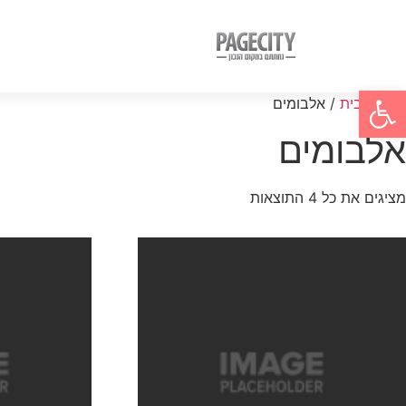
פתח סרגל נגישות
עמוד הבית
/ אלבומים
אלבומים
מציגים את כל ⁦4⁩ התוצאות